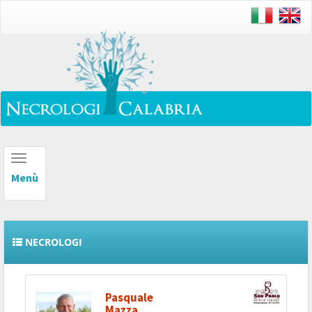
Menù
Menù
NECROLOGI
Pasquale
Mazza