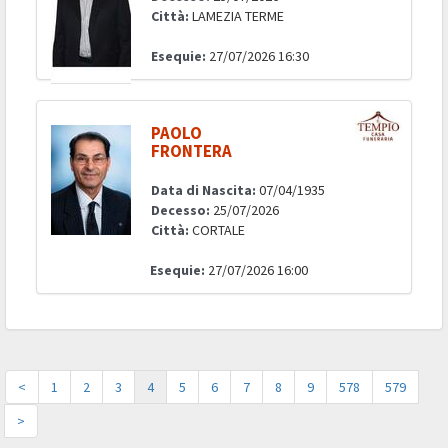
Città:
LAMEZIA TERME
Esequie:
27/07/2026 16:30
PAOLO
FRONTERA
Data di Nascita:
07/04/1935
Decesso:
25/07/2026
Città:
CORTALE
Esequie:
27/07/2026 16:00
<
1
2
3
4
5
6
7
8
9
578
579
>