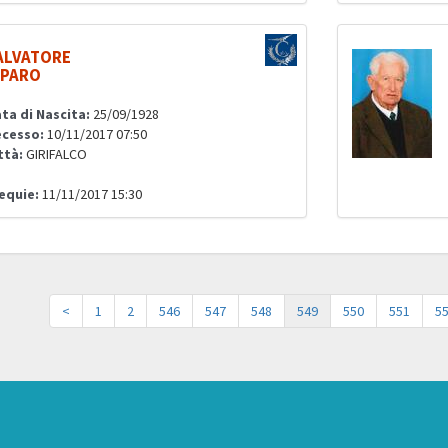
ALVATORE
IPARO
ta di Nascita:
25/09/1928
cesso:
10/11/2017 07:50
ttà:
GIRIFALCO
equie:
11/11/2017 15:30
<
1
2
546
547
548
549
550
551
5