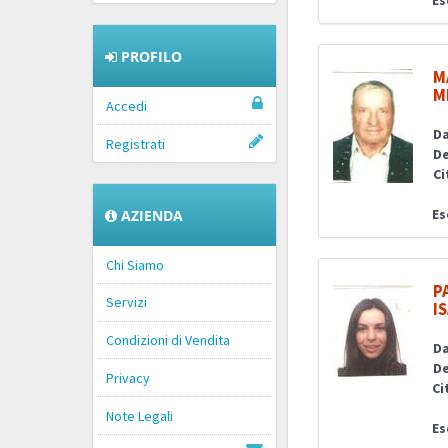
Es
PROFILO
M
M
Accedi
Da
Registrati
De
Ci
Es
AZIENDA
Chi Siamo
P
Servizi
I
Condizioni di Vendita
Da
De
Privacy
Ci
Note Legali
Es