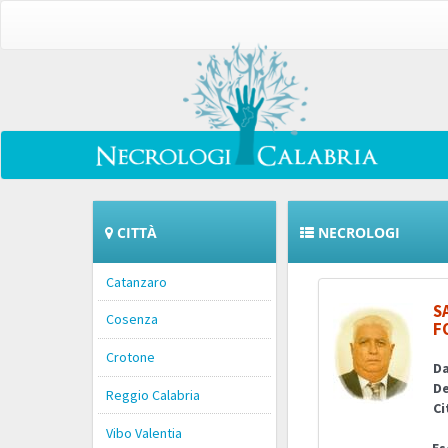
CITTÀ
NECROLOGI
Catanzaro
S
Cosenza
F
Crotone
Da
De
Reggio Calabria
Ci
Vibo Valentia