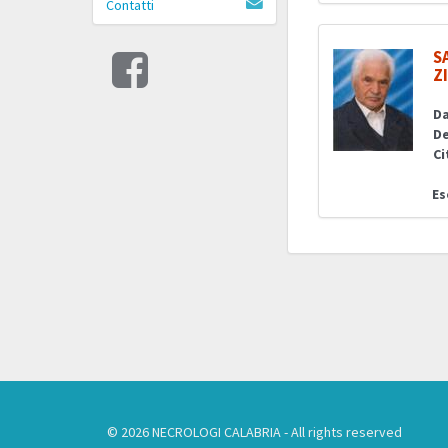
Contatti
S
Z
Da
De
Ci
Es
© 2026 NECROLOGI CALABRIA - All rights reserved